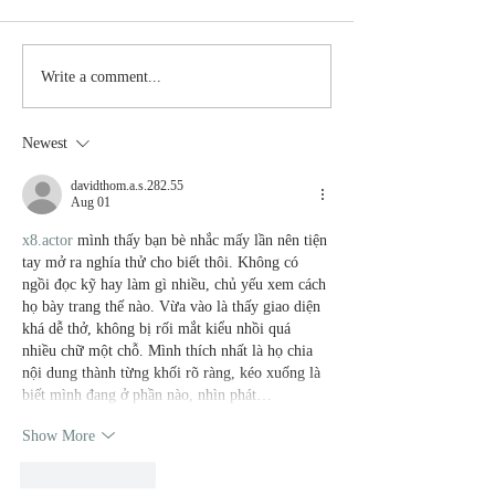
Stay
The Mom
Write a comment...
Coachable:
You Sto
Never Stop
Learning
Newest
Learning and
the Mom
Listening
You Sto
davidthom.a.s.282.55
Aug 01
Leading
x8.actor
 mình thấy bạn bè nhắc mấy lần nên tiện 
tay mở ra nghía thử cho biết thôi. Không có 
ngồi đọc kỹ hay làm gì nhiều, chủ yếu xem cách 
họ bày trang thế nào. Vừa vào là thấy giao diện 
khá dễ thở, không bị rối mắt kiểu nhồi quá 
nhiều chữ một chỗ. Mình thích nhất là họ chia 
nội dung thành từng khối rõ ràng, kéo xuống là 
biết mình đang ở phần nào, nhìn phát…
Show More
Like
Reply