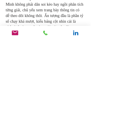
Mình không phải dân soi kèo hay ngồi phân tích 
từng giải, chủ yếu xem trang bày thông tin có 
dễ theo dõi không thôi. Ấn tượng đầu là phần tỷ 
số chạy khá mượt, kiểu bảng cột nhìn cái là 
phân biệt được trận đang đá với trận đã xong, 
khỏi phải bấm qua lại nhiều. Mình cũng để…
Show More
Like
Reply
uyenghomsoet.h.uy.e.n+abc123
Jul 19
xosoplus.com
 dạo này thấy bạn bè nhắc nên 
mình cũng bấm vào xem thử cho biết. Mình 
không đọc kỹ nội dung đâu, chủ yếu xem giao 
diện có dễ dùng không thôi. Vừa vào là thấy 
trang làm khá gọn, khoảng trắng vừa đủ nên 
nhìn không bị ngộp. Mấy mục được chia theo 
nhóm rõ ràng, kiểu nhìn lướt là biết đang ở 
phần nào chứ không phải bấm tới bấm lui mới 