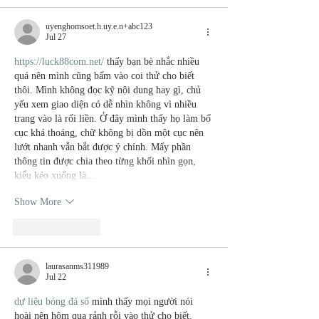
uyenghomsoet.h.uy.e.n+abc123
Jul 27
https://luck88com.net/
 thấy bạn bè nhắc nhiều 
quá nên mình cũng bấm vào coi thử cho biết 
thôi. Mình không đọc kỹ nội dung hay gì, chủ 
yếu xem giao diện có dễ nhìn không vì nhiều 
trang vào là rối liền. Ở đây mình thấy họ làm bố 
cục khá thoáng, chữ không bị dồn một cục nên 
lướt nhanh vẫn bắt được ý chính. Mấy phần 
thông tin được chia theo từng khối nhìn gọn, 
kiểu kéo xuống là…
Show More
Like
Reply
laurasanms311989
Jul 22
dự liệu bóng đá số
 mình thấy mọi người nói 
hoài nên hôm qua rảnh rỗi vào thử cho biết. 