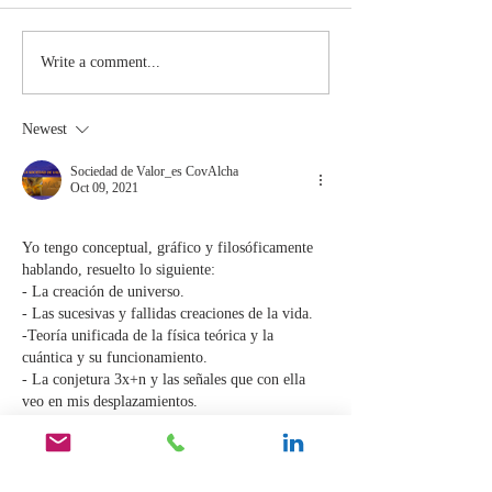
The Moment
Life Is T
Write a comment...
You Stop
Short t
Learning Is
Work Wh
Newest
the Moment
You Aren
You Stop
Valued
Sociedad de Valor_es CovAlcha
Oct 09, 2021
Leading
Yo tengo conceptual, gráfico y filosóficamente 
hablando, resuelto lo siguiente:
- La creación de universo.
- Las sucesivas y fallidas creaciones de la vida.
-Teoría unificada de la física teórica y la 
cuántica y su funcionamiento.
- La conjetura 3x+n y las señales que con ella 
veo en mis desplazamientos.
-Los nº Tesla y su uso para infinidad de cosas y 
para saber, siempre y dentro de mi presente, en 
que lugar estoy situado con respecto al pasado y 
el…