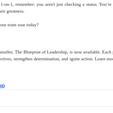
1-on-1, remember: you aren't just checking a status. You’re 
heir greatness.
our team soar today?
eller, The Blueprint of Leadership, is now available. Each p
tives, strengthen determination, and ignite action. Learn mor
oOD