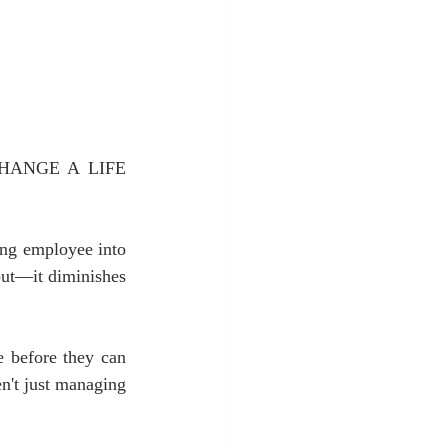
 CHANGE A LIFE 
ing employee into 
put—it diminishes 
e before they can 
't just managing 