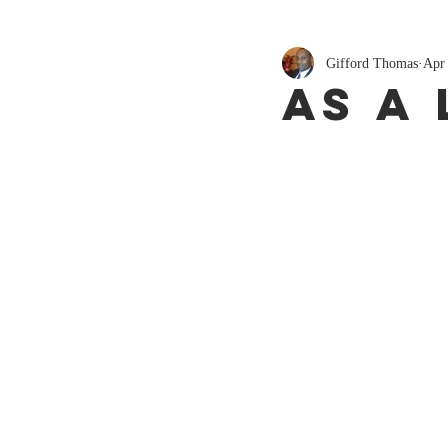
Gifford Thomas
Apr
As A