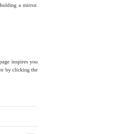
holding a mirror. 
age inspires you 
e by clicking the 