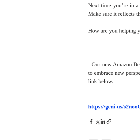
Next time you’re in a 
Make sure it reflects t
How are you helping y
- Our new Amazon Bests
to embrace new perspec
link below. 
https://geni.us/s2no